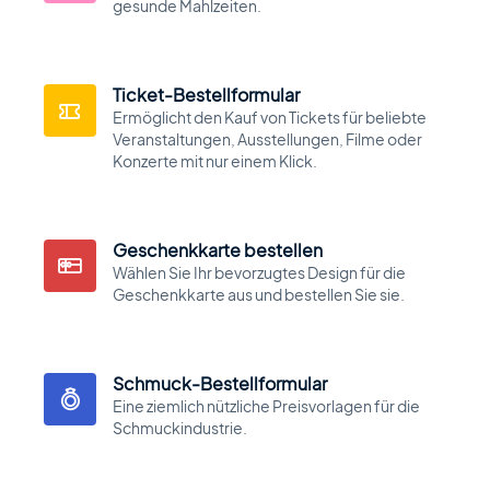
gesunde Mahlzeiten.
Motors Plugin
Car dealer, auto listings & classified ads
plugin
Ticket-Bestellformular
Ermöglicht den Kauf von Tickets für beliebte
Veranstaltungen, Ausstellungen, Filme oder
HomePress
Konzerte mit nur einem Klick.
Immobilien-WordPress-Theme
Geschenkkarte bestellen
Wählen Sie Ihr bevorzugtes Design für die
Splash
Geschenkkarte aus und bestellen Sie sie.
Sportverein-WordPress-Theme
Schmuck-Bestellformular
Eine ziemlich nützliche Preisvorlagen für die
Schmuckindustrie.
Über uns
Blog
Dokumentation