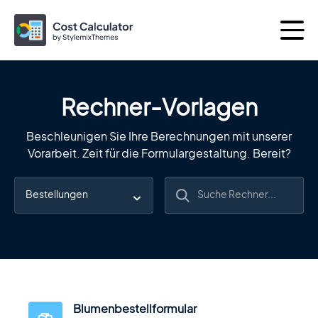
Rechner-Vorlagen
Weitere Produkte von
Beschleunigen Sie Ihre Berechnungen mit unserer
Vorarbeit. Zeit für die Formulargestaltung. Bereit?
Das Beste von
Themen
Plugins
Consulting
Das perfekte Business-WordPress-
Theme
Blumenbestellformular
Motors