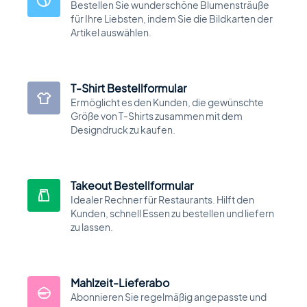
Bestellen Sie wunderschöne Blumensträuße
Automobilhandels- und Kleinanzeige-
Theme
für Ihre Liebsten, indem Sie die Bildkarten der
Artikel auswählen.
MasterStudy Templates
T-Shirt Bestellformular
Create a ready-to-use website fast
Ermöglicht es den Kunden, die gewünschte
Größe von T-Shirts zusammen mit dem
Designdruck zu kaufen.
Cost Calculator
Kalkulator-Builder zur Preisformularen
Takeout Bestellformular
Idealer Rechner für Restaurants. Hilft den
Kunden, schnell Essen zu bestellen und liefern
zu lassen.
MasterStudy
Plugin für das Learning Management
System
Mahlzeit-Lieferabo
Abonnieren Sie regelmäßig angepasste und