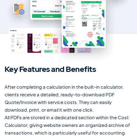
Automobilhandels- und Kleinanzeige-
Theme
MasterStudy Templates
Create a ready-to-use website fast
Key Features and Benefits
Cost Calculator
Kalkulator-Builder zur Preisformularen
After completing a calculation in the built-in calculator,
clients receive a detailed, ready-to-download PDF
Quote/Invoice with service costs. They can easily
MasterStudy
download, print, or email it with one click.
Plugin für das Learning Management
System
All PDFs are stored in a dedicated section within the Cost
Calculator, giving website owners an organized archive of
transactions, which is particularly useful for accounting