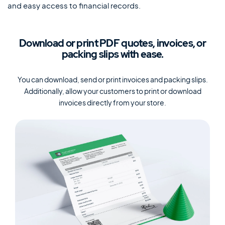
and easy access to financial records.
Motors Plugin
Car dealer, auto listings & classified ads
plugin
Download or print PDF
quotes, invoices, or
packing
slips with ease.
HomePress
Immobilien-WordPress-Theme
You can download, send or print invoices and packing slips.
Additionally, allow your customers to print or download
invoices
directly from your store.
Splash
Sportverein-WordPress-Theme
Über uns
Blog
Dokumentation