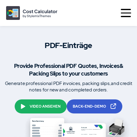
PDF-Einträge
Weitere Produkte von
Provide Professional PDF Quotes, Invoices
&
Das Beste von
Packing Slips to your customers
Themen
Plugins
Generate professional PDF invoices, packing slips,
and credit
notes for new and completed orders.
Consulting
Das perfekte Business-WordPress-
VIDEO ANSEHEN
BACK-END-DEMO
Theme
Motors