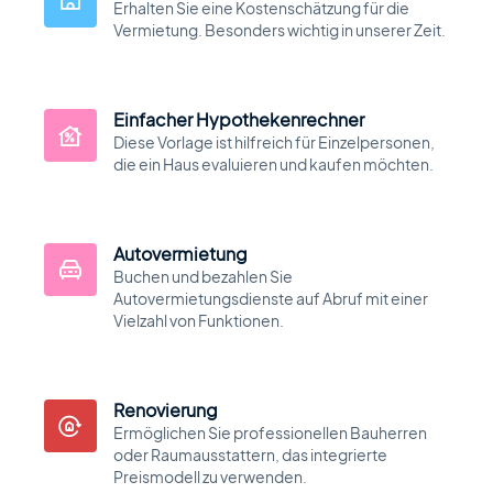
Erhalten Sie eine Kostenschätzung für die
Automobilhandels- und Kleinanzeige-
Theme
Vermietung. Besonders wichtig in unserer Zeit.
Einfacher Hypothekenrechner
MasterStudy Templates
Create a ready-to-use website fast
Diese Vorlage ist hilfreich für Einzelpersonen,
die ein Haus evaluieren und kaufen möchten.
Cost Calculator
Autovermietung
Kalkulator-Builder zur Preisformularen
Buchen und bezahlen Sie
Autovermietungsdienste auf Abruf mit einer
Vielzahl von Funktionen.
MasterStudy
Plugin für das Learning Management
Renovierung
System
Ermöglichen Sie professionellen Bauherren
oder Raumausstattern, das integrierte
Preismodell zu verwenden.