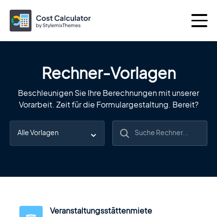
Rechner-Vorlagen
Weitere Produkte von
Beschleunigen Sie Ihre Berechnungen mit unserer
Vorarbeit. Zeit für die Formulargestaltung. Bereit?
Das Beste von
Themen
Plugins
Consulting
Das perfekte Business-WordPress-
Theme
Veranstaltungsstättenmiete
Motors