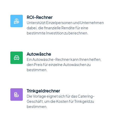
Motors Plugin
Car dealer, auto listings & classified ads
plugin
ROI-Rechner
Unterstützt Einzelpersonen und Unternehmen
dabei, die finanzielle Rendite für eine
bestimmte Investition zu berechnen.
HomePress
Immobilien-WordPress-Theme
Autowäsche
Ein Autowäsche-Rechner kann Ihnen helfen,
den Preis für einzelne Autowäschen zu
Splash
bestimmen.
Sportverein-WordPress-Theme
Trinkgeldrechner
Die Vorlage eignet sich für das Catering-
Geschäft, um die Kosten für Trinkgeld zu
Über uns
Blog
Dokumentation
bestimmen.