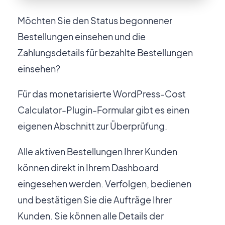
Motors Plugin
Car dealer, auto listings & classified ads
Möchten Sie den Status begonnener
plugin
Bestellungen einsehen und die
Zahlungsdetails für bezahlte Bestellungen
einsehen?
HomePress
Immobilien-WordPress-Theme
Für das monetarisierte WordPress-Cost
Calculator-Plugin-Formular gibt es einen
eigenen Abschnitt zur Überprüfung.
Splash
Sportverein-WordPress-Theme
Alle aktiven Bestellungen Ihrer Kunden
können direkt in Ihrem Dashboard
eingesehen werden. Verfolgen, bedienen
und bestätigen Sie die Aufträge Ihrer
Über uns
Blog
Dokumentation
Kunden. Sie können alle Details der