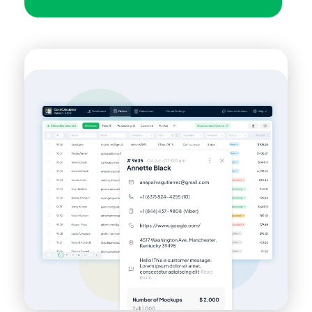
Automobilhandels- und Kleinanzeige-
Theme
MasterStudy Templates
Create a ready-to-use website fast
Cost Calculator
Kalkulator-Builder zur Preisformularen
MasterStudy
Plugin für das Learning Management
System