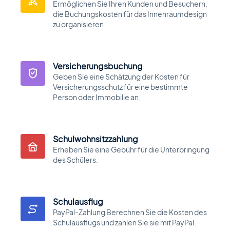
Ermöglichen Sie Ihren Kunden und Besuchern,
Automobilhandels- und Kleinanzeige-
Theme
die Buchungskosten für das Innenraumdesign
zu organisieren
MasterStudy Templates
Versicherungsbuchung
Create a ready-to-use website fast
Geben Sie eine Schätzung der Kosten für
Versicherungsschutz für eine bestimmte
Person oder Immobilie an.
Cost Calculator
Kalkulator-Builder zur Preisformularen
Schulwohnsitzzahlung
Erheben Sie eine Gebühr für die Unterbringung
des Schülers.
MasterStudy
Plugin für das Learning Management
System
Schulausflug
PayPal-Zahlung Berechnen Sie die Kosten des
Schulausflugs und zahlen Sie sie mit PayPal.