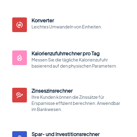
Motors Plugin
Car dealer, auto listings & classified ads
plugin
Konverter
Leichtes Umwandeln von Einheiten.
HomePress
Immobilien-WordPress-Theme
Kalorienzufuhrrechner pro Tag
Messen Sie die tägliche Kalorienzufuhr
basierend auf den physischen Parametern.
Splash
Sportverein-WordPress-Theme
Zinseszinsrechner
Ihre Kunden können die Zinssätze für
Ersparnisse effizient berechnen. Anwendbar
im Bankwesen.
Über uns
Blog
Dokumentation
Spar- und Investitionsrechner