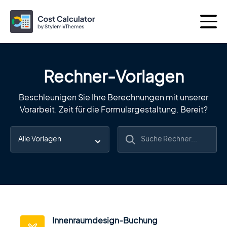
Rechner-Vorlagen
Weitere Produkte von
Beschleunigen Sie Ihre Berechnungen mit unserer
Vorarbeit. Zeit für die Formulargestaltung. Bereit?
Das Beste von
Themen
Plugins
Consulting
Das perfekte Business-WordPress-
Theme
Innenraumdesign-Buchung
Motors