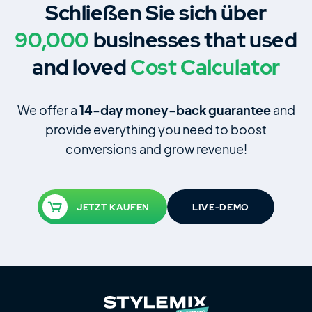
Schließen Sie sich über
90,000
businesses that used
and loved
Cost Calculator
We offer a
14‑day money‑back guarantee
and
provide everything you need to boost
conversions and grow revenue!
JETZT KAUFEN
LIVE-DEMO