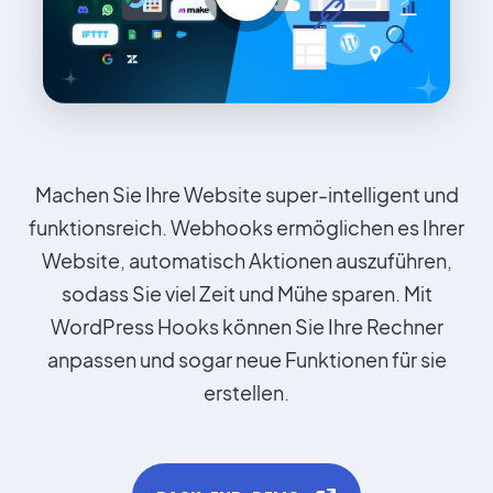
Automobilhandels- und Kleinanzeige-
Theme
MasterStudy Templates
Create a ready-to-use website fast
Machen Sie Ihre Website super-intelligent und
funktionsreich. Webhooks ermöglichen es Ihrer
Cost Calculator
Website, automatisch Aktionen auszuführen,
Kalkulator-Builder zur Preisformularen
sodass Sie viel Zeit und Mühe sparen. Mit
WordPress Hooks können Sie Ihre Rechner
anpassen und sogar neue Funktionen für sie
MasterStudy
erstellen.
Plugin für das Learning Management
System