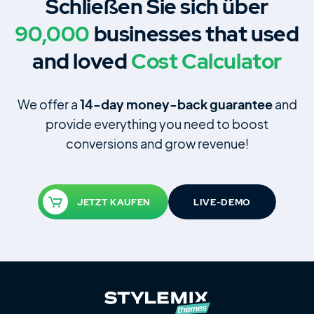
Schließen Sie sich über
90,000
businesses that used
and loved
Cost Calculator
We offer a
14‑day money‑back guarantee
and
provide everything you need to boost
conversions and grow revenue!
JETZT KAUFEN
LIVE-DEMO