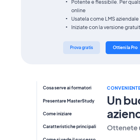
Potente e flessibile. Per qual
online
Usatela come LMS aziendale 
Iniziate con la versione gratui
Prova gratis
Ottieni la Pro
Cosa serve ai formatori
CONVENIENT
Un bu
Presentare MasterStudy
azien
Come iniziare
Ottenete 
Caratteristiche principali
Come si vede il successo