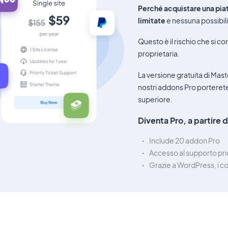
Perché acquistare una piat
limitate
e nessuna possibili
Questo è il rischio che si 
proprietaria.
La versione gratuita di Mast
nostri addons Pro porterete 
superiore.
Diventa Pro, a partire da
Include 20 addon Pro
Accesso al supporto prio
Grazie a WordPress, i co