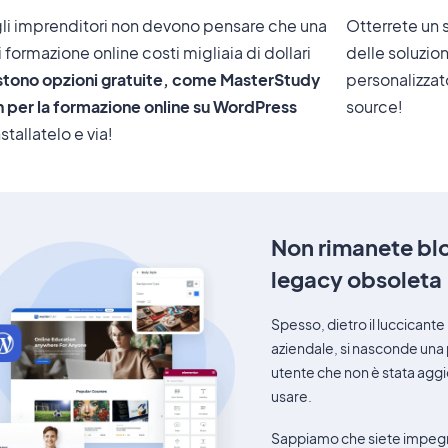
gli imprenditori non devono pensare che una
Otterrete un 
 formazione online costi migliaia di dollari
delle soluzio
stono opzioni gratuite, come MasterStudy
personalizzat
n per la formazione online su WordPress
source!
installatelo e via!
Non rimanete bl
legacy obsoleta
Spesso, dietro il luccicante
aziendale, si nasconde una 
utente che non è stata aggio
usare.
Sappiamo che siete impegna