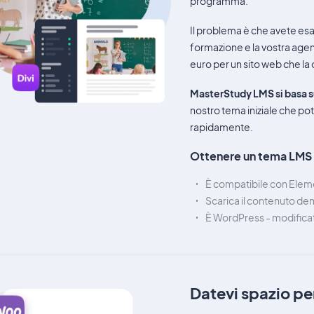
programma.
Il problema è che avete esau
formazione e la vostra agenzi
euro per un sito web che la o
MasterStudy LMS si basa s
nostro tema iniziale che pote
rapidamente.
Ottenere un tema LMS 
È compatibile con Elem
Scarica il contenuto d
È WordPress - modifica
Datevi spazio pe