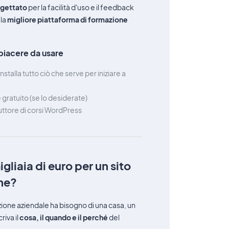
ogettato
per la facilità d'uso e il feedback
 la
migliore piattaforma di formazione
piacere da usare
talla tutto ciò che serve per iniziare a
e gratuito (se lo desiderate)
ruttore di corsi WordPress
liaia di euro per un sito
ne?
zione aziendale ha bisogno di una casa, un
iva il
cosa, il quando e il perché
del