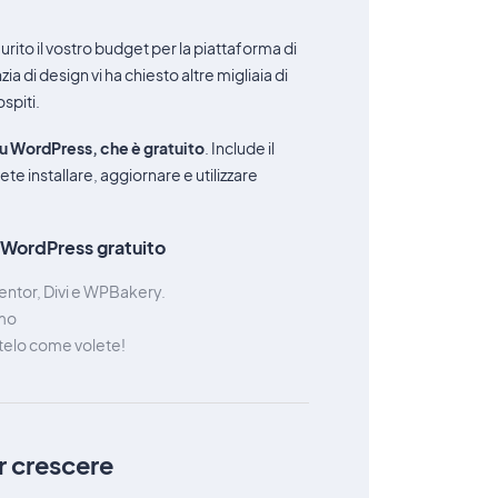
rito il vostro budget per la piattaforma di
a di design vi ha chiesto altre migliaia di
spiti.
u WordPress, che è gratuito
. Include il
te installare, aggiornare e utilizzare
WordPress gratuito
entor, Divi e WPBakery.
emo
telo come volete!
r crescere