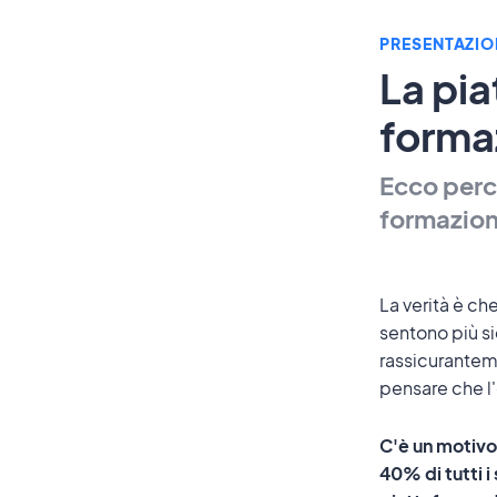
PRESENTAZIO
La pia
forma
Ecco perc
formazion
La verità è ch
sentono più si
rassicurantem
pensare che l'
C'è un motivo 
40% di tutti 