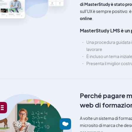
di MasterStudy è stato pr
sull'UX è sempre positivo: è
online
.
MasterStudy LMS è un 
Una procedura guidata ins
lavorare
È incluso un tema inizial
Presenta il miglior cost
Perché pagare mig
web di formazio
A volte un sistema di forma
microsito di marca che descr