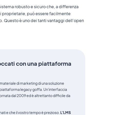
sistema robusto e sicuro che, a differenza
ni proprietarie, può essere facilmente
o. Questo è uno dei tanti vantaggi dell'open
occati con una piattaforma
 materiale di marketing di una soluzione
piattaforma legacy goffa. Un'interfaccia
rnata dal 2009 ed è altrettanto difficile da
ti e che il vostro tempo è prezioso.
L'LMS