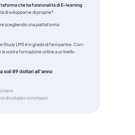
taforma che ha funzionalità di E-learning
tà di svilupparne di proprie?
corre scegliendo una piattaforma
erStudy LMS è in grado di farvi partire. Con i
la vostra formazione online a un livello
 soli 89 dollari all'anno
ritario
sti di sviluppo sono bassi