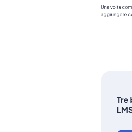
Una volta comp
aggiungere co
Tre
LM