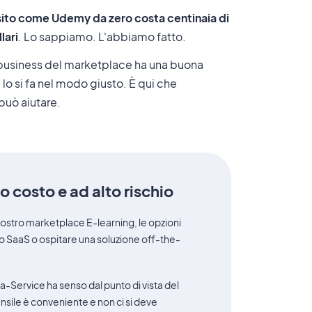
sito come Udemy da zero costa centinaia di
lari
. Lo sappiamo. L'abbiamo fatto.
 business del marketplace ha una buona
e lo si fa nel modo giusto. È qui che
può aiutare.
to costo e ad alto rischio
vostro marketplace E-learning, le opzioni
io SaaS o ospitare una soluzione off-the-
-Service ha senso dal punto di vista del
ile è conveniente e non ci si deve