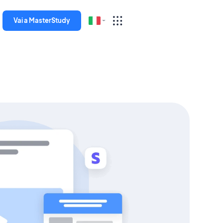
Vai a MasterStudy
English
Español
Deutsch
Italiano