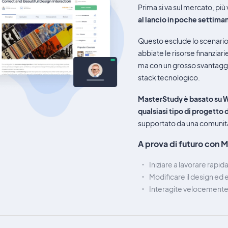
Prima si va sul mercato, pi
al lancio in poche settiman
Questo esclude lo scenario
abbiate le risorse finanziar
ma con un grosso svantaggio:
stack tecnologico.
MasterStudy è basato su Wo
qualsiasi tipo di progetto 
supportato da una comunità d
A prova di futuro con
Iniziare a lavorare rap
Modificare il design ed 
Interagite velocemente,