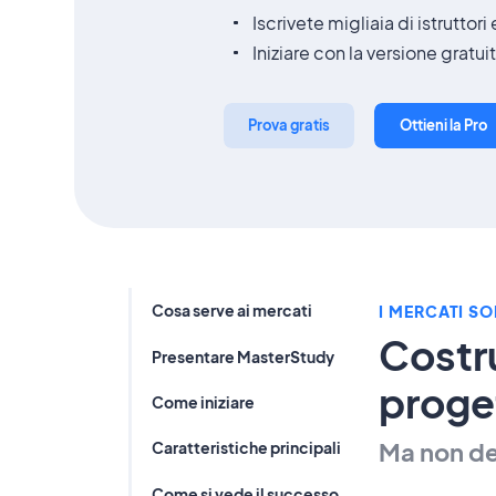
Iscrivete migliaia di istruttori
Iniziare con la versione gratui
Prova gratis
Ottieni la Pro
Cosa serve ai mercati
I MERCATI S
Costru
Presentare MasterStudy
proge
Come iniziare
Ma non de
Caratteristiche principali
Come si vede il successo