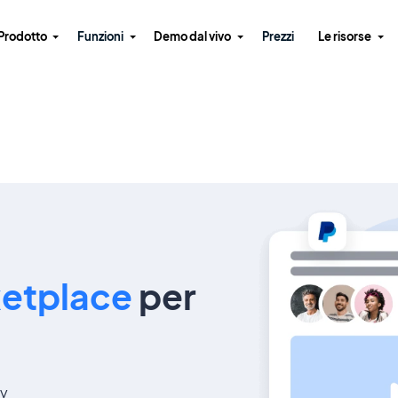
Prodotto
Funzioni
Demo dal vivo
Prezzi
Le risorse
ketplace
per
my