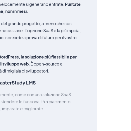
ù velocemente si generano entrate.
Puntate
e, non in mesi.
 del grande progetto, a meno che non
ie necessarie. L'opzione SaaS è la più rapida,
 non siete a prova di futuro per il vostro
rdPress, la soluzione più flessibile per
di sviluppo web
. È open-source e
i migliaia di sviluppatori.
 MasterStudy LMS
idamente, come con una soluzione SaaS.
estendere le funzionalità a piacimento
 imparate e migliorate