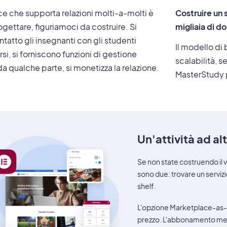
e che supporta relazioni molti-a-molti è
Costruire un 
rogettare, figuriamoci da costruire. Si
migliaia di dol
tatto gli insegnanti con gli studenti
Il modello di
rsi, si forniscono funzioni di gestione
scalabilità, s
 da qualche parte, si monetizza la relazione.
MasterStudy 
Un'attività ad al
Se non state costruendo il 
sono due: trovare un serviz
shelf.
L'opzione Marketplace-as-a
prezzo. L'abbonamento mens