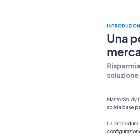
INTRODUZION
Una p
merca
Risparmiat
soluzione
MasterStudy L
solida base p
La procedura g
configurazion