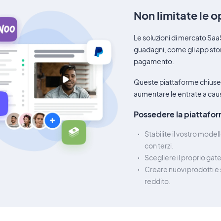
Non limitate le 
Le soluzioni di mercato Sa
guadagni, come gli app store
pagamento.
Queste piattaforme chiuse 
aumentare le entrate a causa
Possedere la piattafor
Stabilite il vostro model
con terzi.
Scegliere il proprio g
Creare nuovi prodotti e se
reddito.