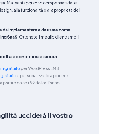
ia. Ma i vantaggi sono compensati dalle
design, alla funzionalità e alla proprietà dei
le da implementare e da usare come
ning SaaS
. Ottenete il meglio di entrambi i
celta economica e sicura.
in gratuito
per WordPress LMS
 gratuito
e personalizzarlo a piacere
 partire da soli 59 dollari l'anno
ilità ucciderà il vostro