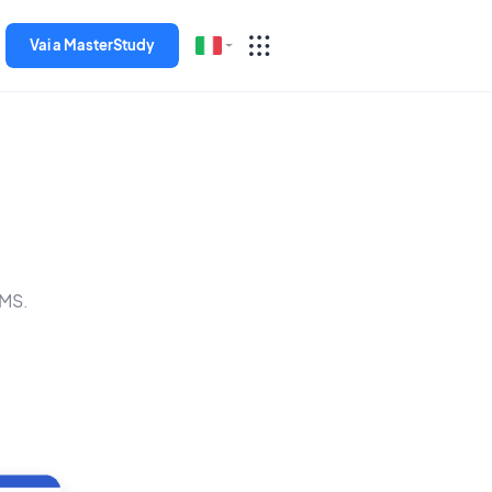
Vai a MasterStudy
English
Español
Deutsch
Italiano
LMS.