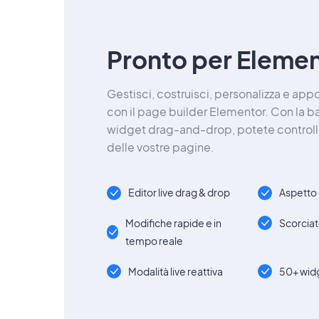
Pronto per Eleme
Gestisci, costruisci, personalizza e app
con il page builder Elementor. Con la ba
widget drag-and-drop, potete controlla
delle vostre pagine.
Editor live drag & drop
Aspetto 
Modifiche rapide e in
Scorciat
tempo reale
Modalità live reattiva
50+ widg