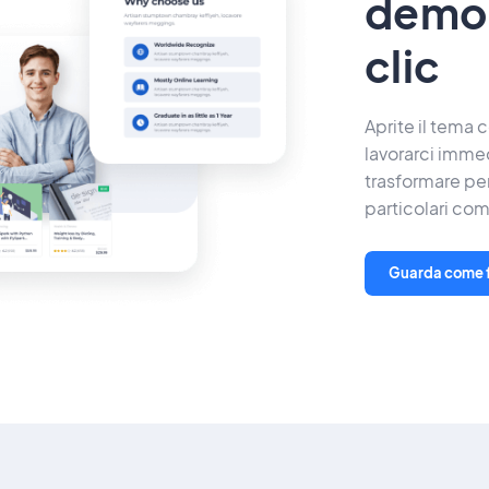
demo 
clic
Aprite il tema c
lavorarci imme
trasformare per
particolari co
Guarda come 