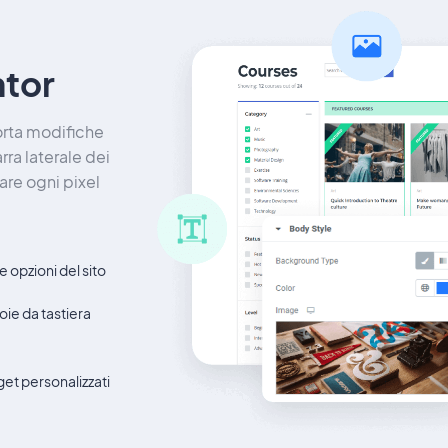
ntor
orta modifiche
rra laterale dei
re ogni pixel
e opzioni del sito
oie da tastiera
et personalizzati