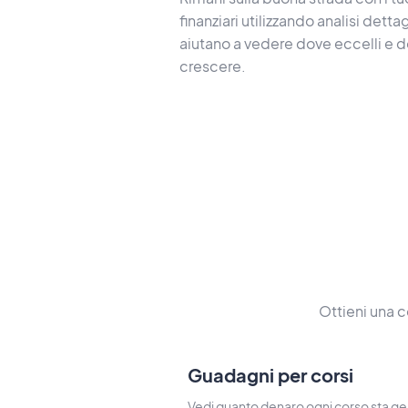
finanziari utilizzando analisi dettag
aiutano a vedere dove eccelli e d
crescere.
Ottieni una 
Guadagni per corsi
Vedi quanto denaro ogni corso sta g