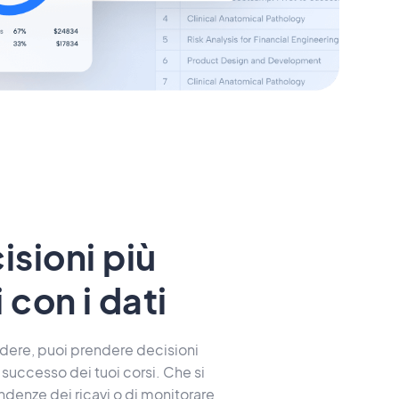
isioni più
i con i dati
dere, puoi prendere decisioni
 successo dei tuoi corsi. Che si
ndenze dei ricavi o di monitorare