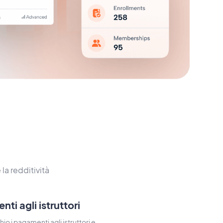
a redditività
ti agli istruttori
hio i pagamenti agli istruttori e