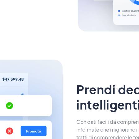
Prendi dec
intelligent
Con dati facili da compren
informate che migliorano il
tratti di comprendere le te