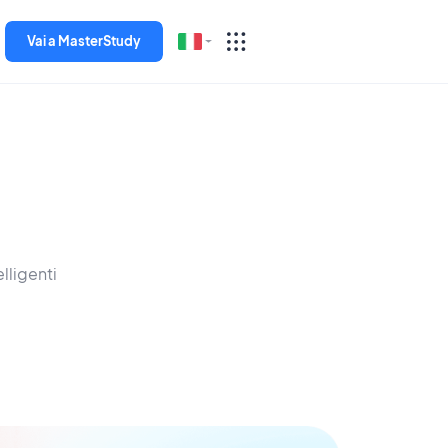
Vai a MasterStudy
English
Español
Deutsch
Italiano
lligenti