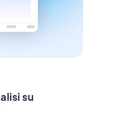
alisi su
r