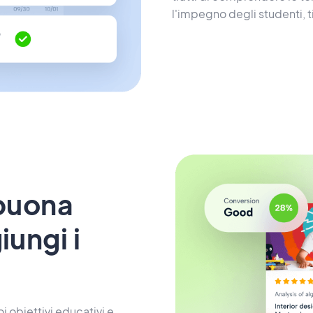
l'impegno degli studenti, t
 buona
iungi i
i obiettivi educativi e