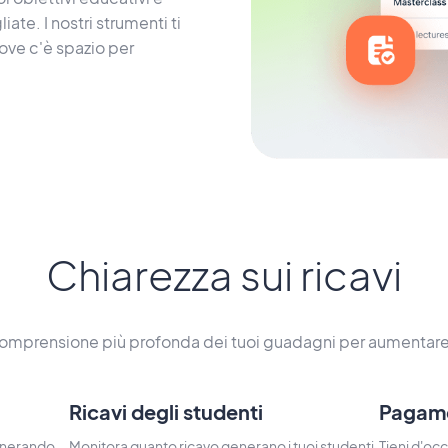
liate. I nostri strumenti ti
ove c'è spazio per
Chiarezza sui ricavi
comprensione più profonda dei tuoi guadagni per aumentare l
Ricavi degli studenti
Pagamen
enerando,
Monitora quanto ricavo generano i tuoi studenti
Tieni d'occ