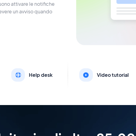
ono attivare le notifiche
ricevere un avviso quando
Help desk
Video tutorial