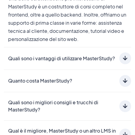
MasterStudy è un costruttore di corsi completo nel
frontend, oltre a quello backend. Inoltre, offriamo un
supporto di prima classe in varie forme: assistenza
tecnica al cliente, documentazione, tutorial video e
personalizzazione del sito web.
Quali sono i vantaggi di utilizzare MasterStudy?
MasterStudy è perfetto per creare rapidamente un
sito di formazione online per vendere corsi, aiutando
Quanto costa MasterStudy?
gli istruttori a guadagnare e ad espandere
MasterStudy offre opzioni di pagamento annuali e a
rapidamente le loro attività.
Quali sono i migliori consigli e trucchi di
vita, con tre piani per licenze singole, a cinque siti e
MasterStudy?
illimitate. Il piano più economico parte da $
89,99
dollari. Andate alla nostra pagina dei prezzi per avere
Godetevi numerosi strumenti LMS come il
maggiori dettagli.
Qual è il migliore, MasterStudy o un altro LMS in
costruttore di certificati, i contenuti a goccia,