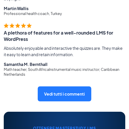
Martin Wallis
Professional health coach, Turkey
A plethora of features for a well-rounded LMS for
WordPress
Absolutely enjoyable and interactive the quizzes are. They make
it easy to learn and retain information.
Samantha M. Bernthall
Math teacher, South AfricaInstrumental music instructor, Caribbean
Netherlands
Vedi tutti i commenti
OTTENERE MASTERSTUDY LMS