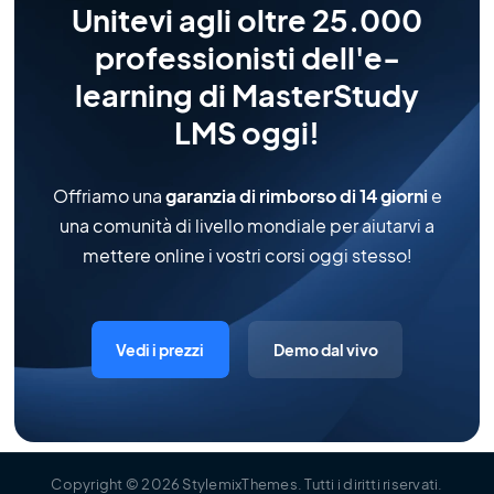
Unitevi agli oltre 25.000
professionisti dell'e-
learning di MasterStudy
LMS oggi!
Offriamo una
garanzia di rimborso di 14 giorni
e
una comunità di livello mondiale per aiutarvi a
mettere online i vostri corsi oggi stesso!
Vedi i prezzi
Demo dal vivo
Copyright
© 2026
StylemixThemes
.
Tutti i diritti riservati
.