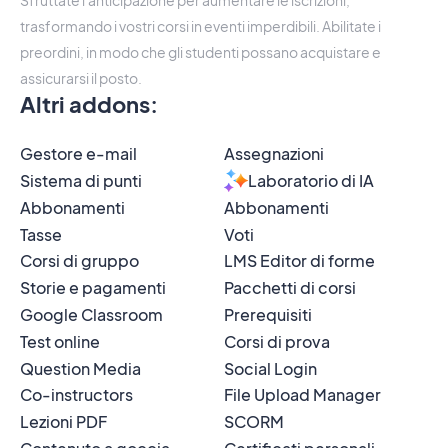
Sfruttate l'anticipazione per aumentare le iscrizioni,
trasformando i vostri corsi in eventi imperdibili. Abilitate i
preordini, in modo che gli studenti possano acquistare e
assicurarsi il posto.
Altri addons
:
Gestore e-mail
Assegnazioni
Sistema di punti
Laboratorio di IA
Abbonamenti
Abbonamenti
Tasse
Voti
Corsi di gruppo
LMS Editor di forme
Storie e pagamenti
Pacchetti di corsi
Google Classroom
Prerequisiti
Test online
Corsi di prova
Question Media
Social Login
Co-instructors
File Upload Manager
Lezioni PDF
SCORM