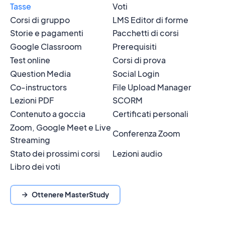
Tasse
Voti
Corsi di gruppo
LMS Editor di forme
Storie e pagamenti
Pacchetti di corsi
Google Classroom
Prerequisiti
Test online
Corsi di prova
Question Media
Social Login
Co-instructors
File Upload Manager
Lezioni PDF
SCORM
Contenuto a goccia
Certificati personali
Zoom, Google Meet e Live
Conferenza Zoom
Streaming
Stato dei prossimi corsi
Lezioni audio
Libro dei voti
Ottenere MasterStudy