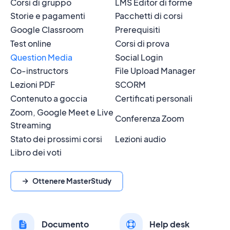
Corsi di gruppo
LMS Editor di forme
Storie e pagamenti
Pacchetti di corsi
Google Classroom
Prerequisiti
Test online
Corsi di prova
Question Media
Social Login
Co-instructors
File Upload Manager
Lezioni PDF
SCORM
Contenuto a goccia
Certificati personali
Zoom, Google Meet e Live
Conferenza Zoom
Streaming
Stato dei prossimi corsi
Lezioni audio
Libro dei voti
Ottenere MasterStudy
Documento
Help desk