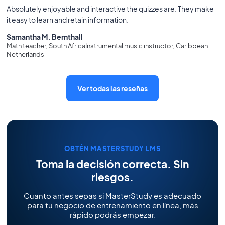
Absolutely enjoyable and interactive the quizzes are. They make
it easy to learn and retain information.
Samantha M. Bernthall
Math teacher, South AfricaInstrumental music instructor, Caribbean
Netherlands
Ver todas las reseñas
OBTÉN MASTERSTUDY LMS
Toma la decisión correcta. Sin
riesgos.
Cuanto antes sepas si MasterStudy es adecuado
para tu negocio de entrenamiento en línea, más
rápido podrás empezar.