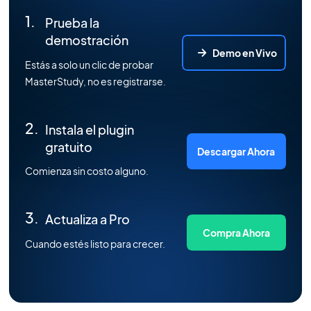
Prueba la
demostración
Demo en Vivo
Estás a solo un clic de probar
MasterStudy, no es registrarse.
Instala el plugin
gratuito
Descargar Ahora
Comienza sin costo alguno.
Actualiza a Pro
Compra Ahora
Cuando estés listo para crecer.