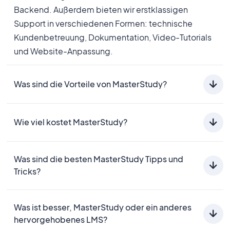
Backend. Außerdem bieten wir erstklassigen
Support in verschiedenen Formen: technische
Kundenbetreuung, Dokumentation, Video-Tutorials
und Website-Anpassung.
Was sind die Vorteile von MasterStudy?
MasterStudy ist der beste Weg für diejenigen, die
schnell eine Online-Bildungswebsite oder eine
Wie viel kostet MasterStudy?
Plattform für den Verkauf von Kursen einrichten
Wir bieten zwei Zahlungsarten an: jährlich und
müssen. Mit anderen Worten, MasterStudy hilft
Was sind die besten MasterStudy Tipps und
lebenslang. In beiden Fällen gibt es drei Pläne für
Ausbildern, Geld zu verdienen und ihr Geschäft
Tricks?
eine einzelne Site, fünf Sites und eine unbegrenzte
auszubauen.
Site-Lizenz. Der billigste Plan kostet $
99
. Für
Sie werden von den zahlreichen LMS-Tools, die Ihren
weitere Informationen besuchen Sie unsere
Was ist besser, MasterStudy oder ein anderes
Bildungsprozess unterstützen, begeistert sein und
Preisseite.
hervorgehobenes LMS?
sich darüber freuen. Zertifikatserstellung, Drip-