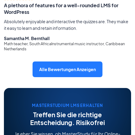
A plethora of features for a well-rounded LMS for
WordPress
Absolutely enjoyable and interactive the quizzes are. They make
it easy to learn and retain information.
Samantha M. Bernthall
Math teacher, South AfricaInstrumental music instructor, Caribbean
Netherlands
Alle Bewertungen Anzeigen
MASTERSTUDIUM LMS ERHALTEN
Treffen Sie die richtige
Entscheidung. Risikofrei
Je eher Sie wissen, ob MasterStudy für Ihr Online-