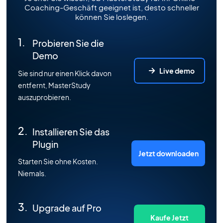
Coaching-Geschäft geeignet ist, desto schneller
können Sie loslegen.
Probieren Sie die
Demo
Live demo
Sie sind nur einen Klick davon
entfernt, MasterStudy
auszuprobieren.
Installieren Sie das
Plugin
Jetzt downloaden
Starten Sie ohne Kosten.
Niemals.
Upgrade auf Pro
Kaufe Jetzt