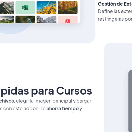
Gestión de Ext
Define las exte
restríngelas po
pidas para Cursos
rchivos
, elegir la imagen principal y cargar
s con este addon. Te
ahorra tiempo
y