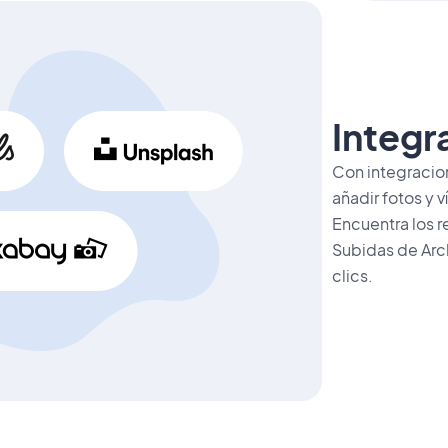
Integr
Con integracio
añadir fotos y v
Encuentra los r
Subidas de Arch
clics.