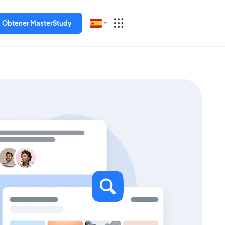
Obtener MasterStudy
English
Español
Deutsch
Italiano