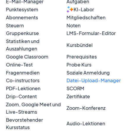
E-Mail-Manager
Aufgaben
Punktesystem
KI-Labor
Abonnements
Mitgliedschaften
Steuern
Noten
Gruppenkurse
LMS-Formular-Editor
Statistiken und
Kursbündel
Auszahlungen
Google Classroom
Prerequisites
Online-Test
Probe Kurs
Fragenmedien
Soziale Anmeldung
Co-instructors
Datei-Upload-Manager
PDF-Lektionen
SCORM
Drip-Content
Zertifikate
Zoom, Google Meet und
Zoom-Konferenz
Live-Streams
Bevorstehender
Audio-Lektionen
Kursstatus