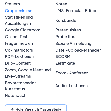
Steuern
Noten
Gruppenkurse
LMS-Formular-Editor
Statistiken und
Kursbündel
Auszahlungen
Google Classroom
Prerequisites
Online-Test
Probe Kurs
Fragenmedien
Soziale Anmeldung
Co-instructors
Datei-Upload-Manager
PDF-Lektionen
SCORM
Drip-Content
Zertifikate
Zoom, Google Meet und
Zoom-Konferenz
Live-Streams
Bevorstehender
Audio-Lektionen
Kursstatus
Notenbuch
Holen Sie sich MasterStudy