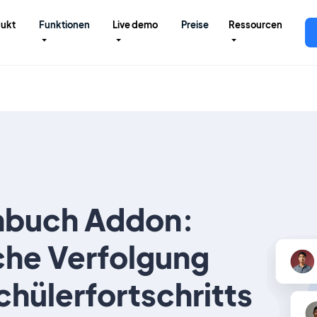
ukt
Funktionen
Live demo
Preise
Ressourcen
nbuch Addon:
che Verfolgung
chülerfortschritts