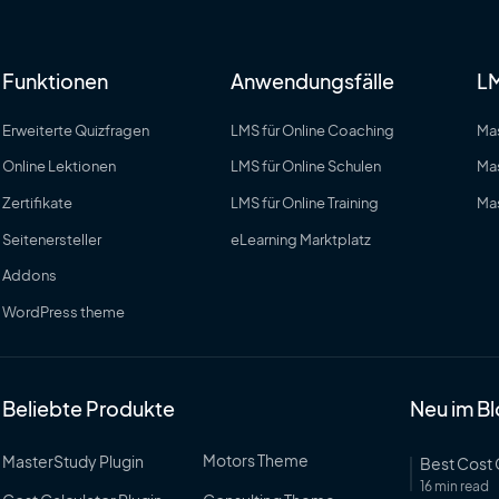
Funktionen
Anwendungsfälle
LM
Erweiterte Quizfragen
LMS für Online Coaching
Mas
Online Lektionen
LMS für Online Schulen
Ma
Zertifikate
LMS für Online Training
Mas
Seitenersteller
eLearning Marktplatz
Addons
WordPress theme
Beliebte Produkte
Neu im B
Motors Theme
MasterStudy Plugin
Best Cost 
16 min read