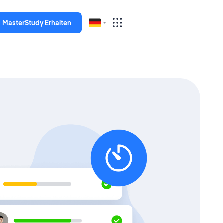
MasterStudy Erhalten
English
Español
Deutsch
Italiano