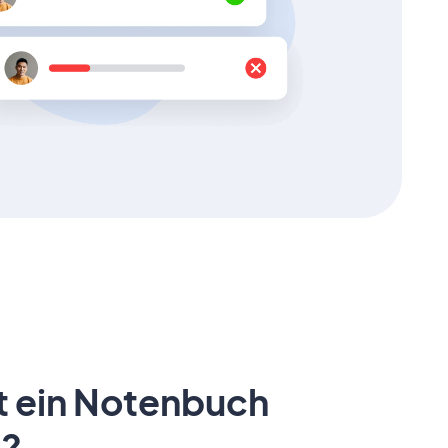
t ein Notenbuch
?