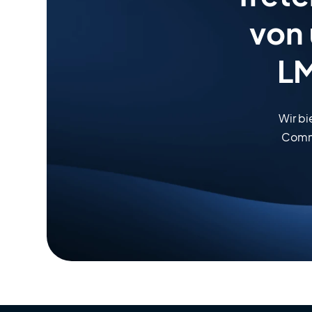
von
LM
Wir b
Commu