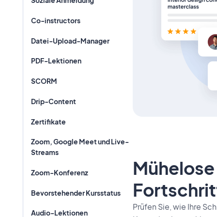
Soziale Anmeldung
Co-instructors
Datei-Upload-Manager
PDF-Lektionen
SCORM
Drip-Content
Zertifikate
Zoom, Google Meet und Live-
Streams
Mühelose
Zoom-Konferenz
Fortschri
Bevorstehender Kursstatus
Prüfen Sie, wie Ihre S
Audio-Lektionen