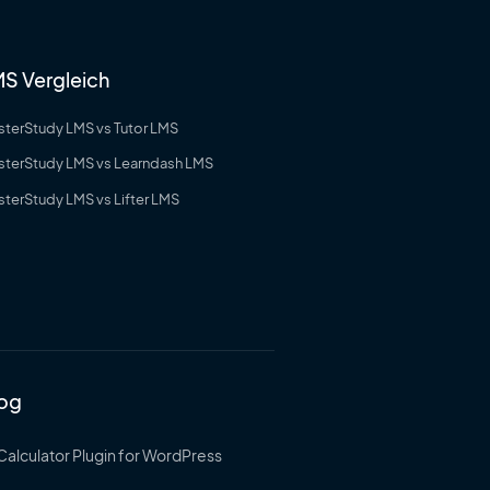
S Vergleich
terStudy LMS vs Tutor LMS
sterStudy LMS vs Learndash LMS
terStudy LMS vs Lifter LMS
log
Calculator Plugin for WordPress