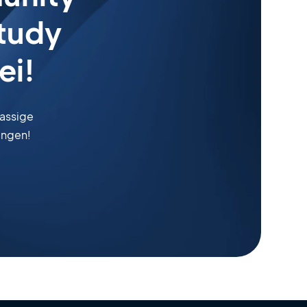
tudy
ei!
lassige
ingen!