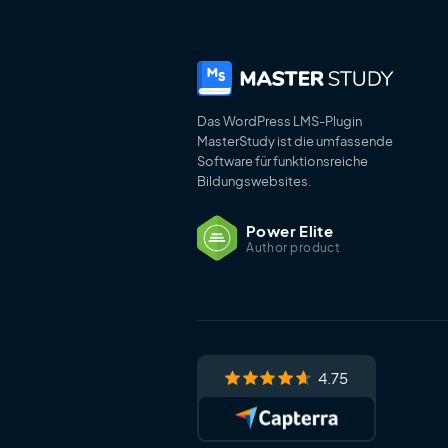
Das WordPress LMS-Plugin
MasterStudy ist die umfassende
Software für funktionsreiche
Bildungswebsites.
Power Elite
Author product
4.75