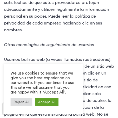
satisfechos de que estos proveedores protejan
adecuadamente y utilicen legalmente la información
personal en su poder. Puede leer la política de
privacidad de cada empresa haciendo clic en sus
nombres.
‍Otras tecnologías de seguimiento de usuarios
Usamos balizas web (a veces llamadas rastreadores).
Las balizas web permiten al propietario de un sitio web
contar la cantidad de usuarios que hacen clic en un
We use cookies to ensure that we
give you the best experience on
anuncio de su producto o servicio en un sitio de
our website. If you continue to use
terceros (para evaluar el valor de la publicidad en ese
this site we will assume that you
are happy with it “Accept All”.
sitio de terceros). Las balizas web recopilan solo
información específica, como un número de cookie, la
Reject All
Accept All
hora y la fecha de la visita y una descripción de la
página en la que está instalada la baliza web. No se