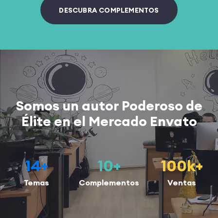
DESCUBRA COMPLEMENTOS
Somos un autor Poderoso de
Élite en el Mercado Envato
14
+
10
+
100
k+
Temas
Complementos
Ventas