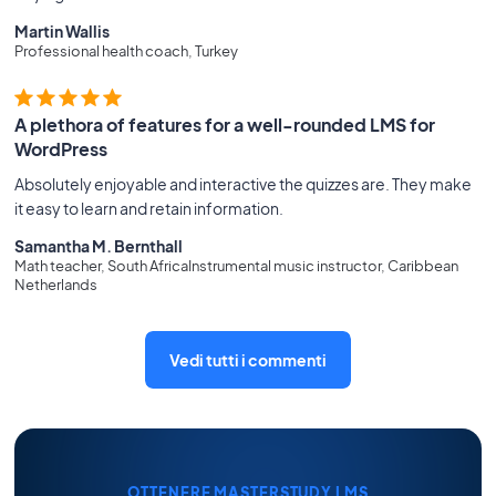
Martin Wallis
Professional health coach, Turkey
A plethora of features for a well-rounded LMS for
WordPress
Absolutely enjoyable and interactive the quizzes are. They make
it easy to learn and retain information.
Samantha M. Bernthall
Math teacher, South AfricaInstrumental music instructor, Caribbean
Netherlands
Vedi tutti i commenti
OTTENERE MASTERSTUDY LMS