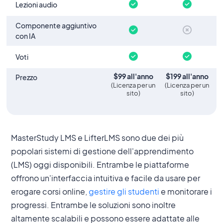
Lezioni audio
Componente aggiuntivo
con IA
Voti
$
99
all'anno
$199
all'anno
Prezzo
(
Licenza per un
(
Licenza per un
sito
)
sito
)
MasterStudy LMS e LifterLMS sono due dei più
popolari sistemi di gestione dell'apprendimento
(LMS) oggi disponibili. Entrambe le piattaforme
offrono un'interfaccia intuitiva e facile da usare per
erogare corsi online,
gestire gli studenti
e monitorare i
progressi. Entrambe le soluzioni sono inoltre
altamente scalabili e possono essere adattate alle