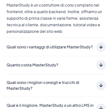
MasterStudy è un costruttore di corsi completo nel
frontend, oltre a quello backend. Inoltre, offriamo un
supporto di prima classe in varie forme: assistenza
tecnica al cliente, documentazione, tutorial video e
personalizzazione del sito web.
Quali sono i vantaggi di utilizzare MasterStudy?
MasterStudy è perfetto per creare rapidamente un
sito di formazione online per vendere corsi, aiutando
Quanto costa MasterStudy?
gli istruttori a guadagnare e ad espandere
MasterStudy offre opzioni di pagamento annuali e a
rapidamente le loro attività.
Quali sono i migliori consigli e trucchi di
vita, con tre piani per licenze singole, a cinque siti e
MasterStudy?
illimitate. Il piano più economico parte da $
89,99
dollari. Andate alla nostra pagina dei prezzi per avere
Godetevi numerosi strumenti LMS come il
maggiori dettagli.
Qual è il migliore, MasterStudy o un altro LMS in
costruttore di certificati, i contenuti a goccia,