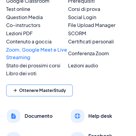
Google Classroom
Prerequisiti
Test online
Corsi di prova
Question Media
Social Login
Co-instructors
File Upload Manager
Lezioni PDF
SCORM
Contenuto a goccia
Certificati personali
Zoom, Google Meet e Live
Conferenza Zoom
Streaming
Stato dei prossimi corsi
Lezioni audio
Libro dei voti
Ottenere MasterStudy
Documento
Help desk
Facebook