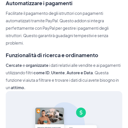
Automatizzare i pagamenti
Facilitate il pagamento degli istruttori con pagamenti
automatizzati tramite PayPal. Questo addon si integra
perfettamente con PayPal per gestire i pagamenti degli
istruttori. Questo garantirà guadagni tempestivi e senza
problemi.
Funzionalità di ricerca e ordinamento
Cercate
e
organizzate
i dati relativi alle vendite e ai pagamenti
utilizzando filtri
come ID
,
Utente
,
Autore e Data
. Questa
funzione vi aiuta a filtrare e trovare i dati di cui avete bisogno in
un
attimo.