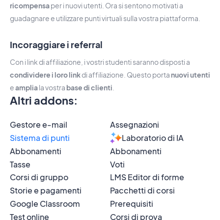
ricompensa
per i nuovi utenti. Ora si sentono motivati a
guadagnare e utilizzare punti virtuali sulla vostra piattaforma.
Incoraggiare i referral
Con i link di affiliazione, i vostri studenti saranno disposti a
condividere i loro link
di affiliazione. Questo porta
nuovi utenti
e
amplia
la vostra
base di clienti
.
Altri addons
:
Gestore e-mail
Assegnazioni
Sistema di punti
Laboratorio di IA
Abbonamenti
Abbonamenti
Tasse
Voti
Corsi di gruppo
LMS Editor di forme
Storie e pagamenti
Pacchetti di corsi
Google Classroom
Prerequisiti
Test online
Corsi di prova