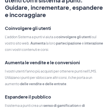
utenti con il sistema a punti:
Guidare, incrementare, espandere
e incoraggiare
Coinvolgere gli utenti
L'addon Sistema a punti vi aiuta a
coinvolgere gli utenti
sul
vostro sito web.
Aumenta
la loro
partecipazione
e
interazione
con i vostri contenuti e corsi.
Aumenta le vendite e le conversioni
I vostri utenti fanno più acquisti per ottenere punti nell'LMS.
Utilizzano i punti per sbloccare altri corsi, il che porta a un
aumento
delle vendite e delle entrate
.
Espandere il pubblico
Il sistema a punti crea un
senso di gamification
e
di