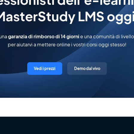
MasterStudy LMS oggi
 una
garanzia di rimborso di 14 giorni
e una comunità di livell
per aiutarvi a mettere online i vostri corsi oggi stesso!
Vedi i prezzi
Demo dal vivo