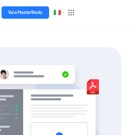
Vai a MasterStudy
English
Español
Deutsch
Italiano