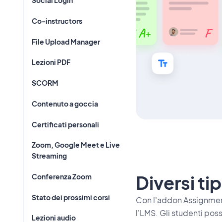
Social Login
Co-instructors
File Upload Manager
Lezioni PDF
SCORM
Contenuto a goccia
Certificati personali
Zoom, Google Meet e Live
Streaming
Diversi tip
Conferenza Zoom
Stato dei prossimi corsi
Con l'addon Assignment
l'LMS. Gli studenti pos
Lezioni audio