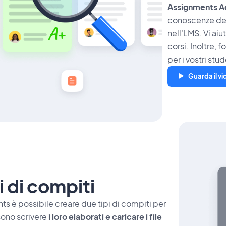
Assignments 
conoscenze dei 
nell'LMS. Vi aiu
corsi. Inoltre,
per i vostri st
Guarda il v
i di compiti
s è possibile creare due tipi di compiti per
sono scrivere
i loro elaborati e caricare i file