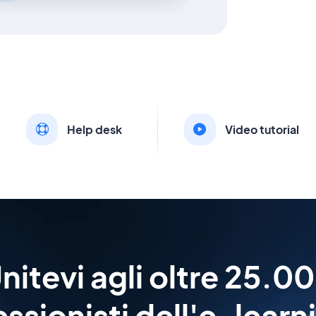
Help desk
Video tutorial
nitevi agli oltre 25.0
ssionisti dell'e-learn