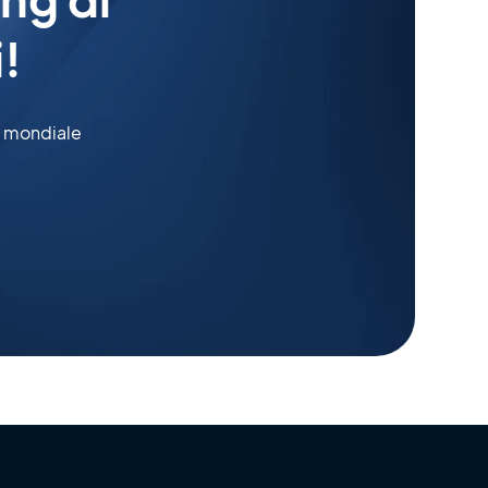
!
o mondiale