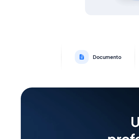
Documento
U
profe