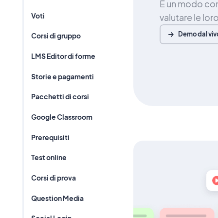
È un modo com
Voti
valutare le lo
Demo dal viv
Corsi di gruppo
LMS Editor di forme
Storie e pagamenti
Pacchetti di corsi
Google Classroom
Prerequisiti
Test online
Corsi di prova
Question Media