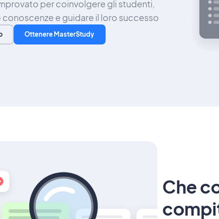
provato per coinvolgere gli studenti,
ro conoscenze e guidare il loro successo
o
Ottenere MasterStudy
Che co
compi