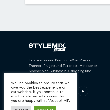
Kostenlose und Premium-WordPress-
Themes, Plugins und Tutorials - wir decken
Nischen von Business bis Blogging und
darüber hinaus ab.
We use cookies to ensure that we
give you the best experience on
our website. If you continue to
use this site we will assume that
you are happy with it “Accept All”.
Reject All
Accept All